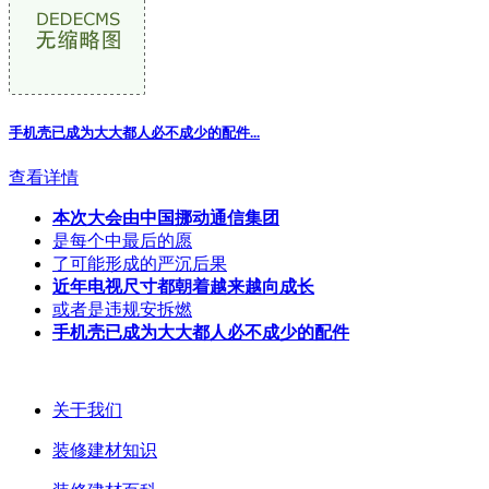
手机壳已成为大大都人必不成少的配件
...
查看详情
本次大会由中国挪动通信集团
是每个中最后的愿
了可能形成的严沉后果
近年电视尺寸都朝着越来越向成长
或者是违规安拆燃
手机壳已成为大大都人必不成少的配件
关于我们
装修建材知识