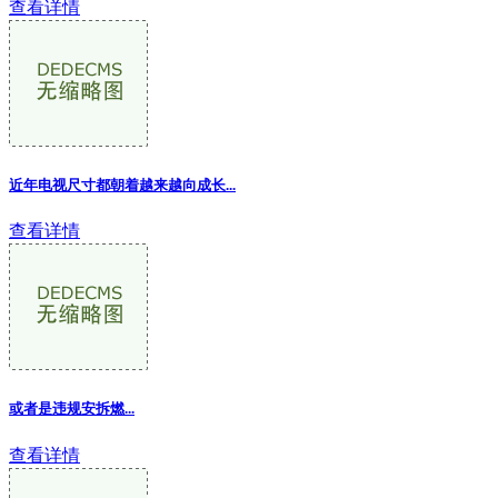
查看详情
近年电视尺寸都朝着越来越向成长
...
查看详情
或者是违规安拆燃...
查看详情