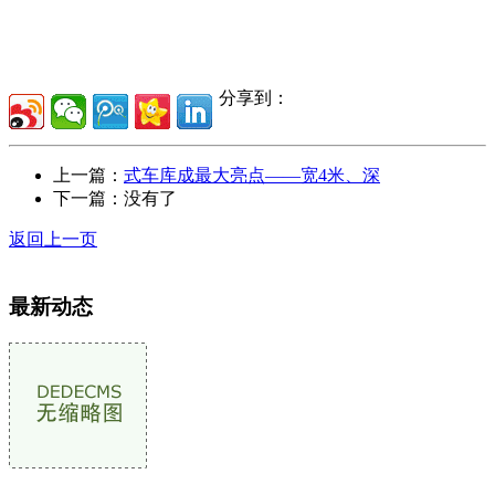
分享到：
上一篇：
式车库成最大亮点——宽4米、深
下一篇：没有了
返回上一页
最新动态